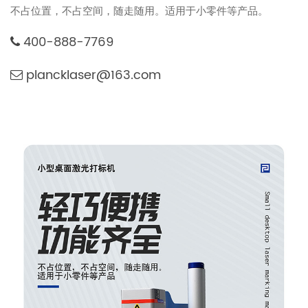
不占位置，不占空间，随走随用。适用于小零件等产品。
400-888-7769
plancklaser@163.com