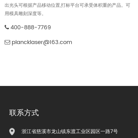
出光头可根据产品移动位置,打标平台可承受体积重的产品。可
用模具雕刻深度等。
400-888-7769
plancklaser@163.com
联系方式
浙江省慈溪市龙山镇东渡工业区园区一路7号