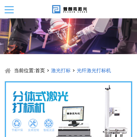
当前位置:
首页
>
激光打标
>
光纤激光打标机